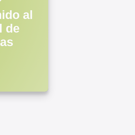
ido al
l de
tas